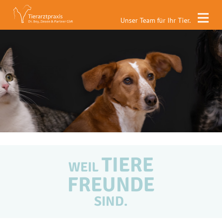
Unser Team für Ihr Tier.
TIERE
WEIL
FREUNDE
SIND.